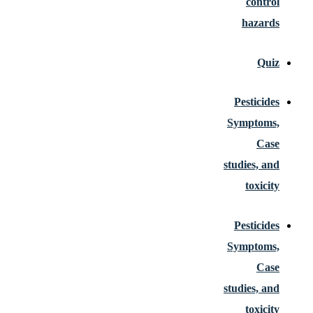
control
hazards
Quiz
Pesticides
Symptoms,
Case
studies, and
toxicity
Pesticides
Symptoms,
Case
studies, and
toxicity