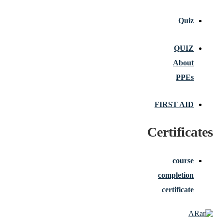
Quiz
QUIZ
About
PPEs
FIRST AID
Certificates
course
completion
certificate
AR