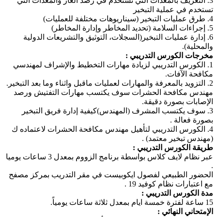
3. التعريف بالمعدات التي تستخدم في رصد الغاز والمعدات التي
تستخدم في عملية التبخير
4. طرق عمليات التبخير (سيناريوهات مختلفة للعمليات)
5. إجراءات السلامة (تحديد المخاطر وإدارة المخاطر)
6. إدارة عمليات التبخير(السجلات، التوثيق والتشريعات الدولية
والمحلية).
مخرجات الكورس التدريبي :
1. الكورس التدريبي لزيادة مهارات التخطيط والإشراف لمهندسي
مكافحة الآفات.
2. التزويد بالمعرفة والمهارات لعمليات ماقبل واثناء وما بعد التبخير.
مهندس مكافحة الحشرات سوف يكتسب مهارات التفتيش ورصد
الإصابات بصورة دقيقة.
3. سوف يكتسب المشرف (المهندس)كيفية إدارة فريق التبخير
بصورة فعالة .
4. الكورس التدريبي لتأهيل مهندس مكافحة الحشرات لاعتماده ك
(مهندس تبخير معتمد) .
طريقة الكورس التدريبي :
عبر نظام لايف كلاس بواسطة برنامج الزووم بمعدل 3 ساعات يوميا
.
الحضور الطبيعي لفصول ايكوبيست في مقر التدريب بمركز مصفح
مع اعتبارات نظام كوفيد 19 .
مدة الكورس التدريبي :
15 ساعة لفترة خمسة ايام بمعدل ثلاثة ساعات يومياً.
الإمتحاني النهائي :