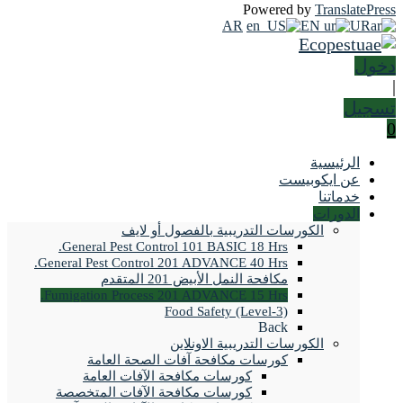
Powered by
TranslatePress
AR
EN
UR
دخول
|
تسجيل
0
الرئيسية
عن ايكوبيست
خدماتنا
الدورات
الكورسات التدريبية بالفصول أو لايف
General Pest Control 101 BASIC 18 Hrs.
General Pest Control 201 ADVANCE 40 Hrs.
مكافحة النمل الأبيض 201 المتقدم
Fumigation Process 201 ADVANCE 15 Hrs.
Food Safety (Level-3)
Back
الكورسات التدريبية الاونلاين
كورسات مكافحة آفات الصحة العامة
كورسات مكافحة الآفات العامة
كورسات مكافحة الآفات المتخصصة