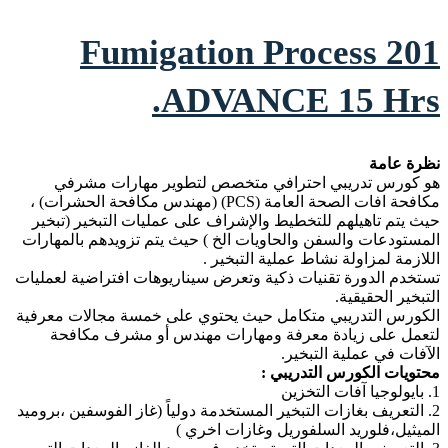
Fumigation Process 201
ADVANCE 15 Hrs.
نظرة عامة
هو كورس تدريبي احترافي متخصص لتطوير مهارات مشرفي
مكافحة افات الصحة العامة (PCS) (مهندس مكافحة الحشرات) ،
حيث يتم تاهيلهم للتخطيط والإشراف على عمليات التبخير (تبخير
المستودعات والسفن والحاويات الخ ) حيث يتم تزويدهم بالمهارات
اللازمة لمزاولة نشاط عملية التبخير .
تستخدم الدورة تقنيات ذكية وتعرض سيناريوهات افتراضية لعمليات
التبخير الحقيقية.
الكورس التدريبي متكامل حيث يحتوي على خمسة مجالات معرفية
لتعمل على زيادة معرفة ومهارات مهندس أو مشرف مكافحة
الآفات في عملية التبخير.
محتويات الكورس التدريبي :
1. بايولوجيا آفات التخزين
2. التعريف بغازات التبخير المستخدمة دولياً (غاز الفوسفين ،بروميد
الميثيل،فلوريد السلفوريل وغازات اخري )