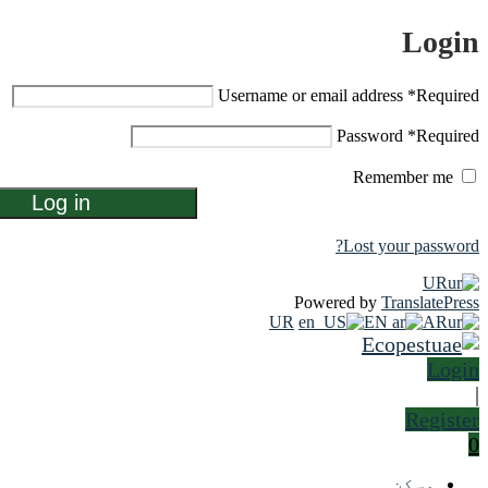
U
Log in