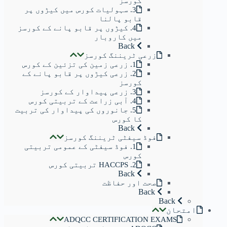
کورسز
3. سہولیات کورس میں کیڑوں پر
قابو پالنا
4. کیڑوں پر قابو پانے کے کورسز
میں کاروبار
Back
زرعی ٹریننگ کورسز
1. زرعی زمین کی تزئین کے کورس
2. زرعی کیڑوں پر قابو پانے کے
کورسز
3. زرعی پیداوار کے کورسز
4. آبی زراعت کے تربیتی کورس
5. جانوروں کی پیداوار کی تربیت
کا کورس
Back
فوڈ سیفٹی ٹریننگ کورسز
1. فوڈ سیفٹی کے عمومی تربیتی
کورس
2. HACCPS تربیتی کورس
Back
صحت اور حفاظت
Back
Back
امتحان
ADQCC CERTIFICATION EXAMS