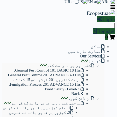
UR
EN
AR
Login
|
Register
0
مسکن
ہمارے بارے میں
Our Services
کورسز
کلاس اور براہ راست کلاس
General Pest Control 101 BASIC 18 Hrs.
General Pest Control 201 ADVANCE 40 Hrs.
دیمک کنٹرول 201 ایڈوانس 15 گھنٹے۔
Fumigation Process 201 ADVANCE 15 Hrs.
Food Safety (Level-3)
Back
آن لائن کورس
ساختی کیڑوں پر قابو پانے کے کورسز
1. عام کیڑوں پر قابو پانے کے کورس
2. کیڑوں پر قابو پانے کے خصوصی